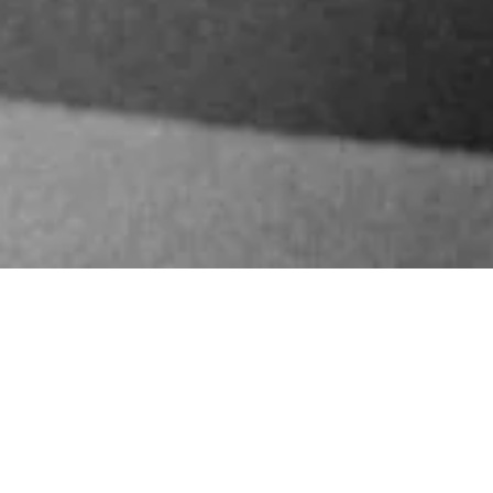
Minha paixão é o que me faz bem.
Há 8 anos, fiz a decisão de colocar essa paixão como
grande premissa (e diretriz) de cada passo dado –
ao
mesmo tempo que descobria seu significado.
Na arquitetura, no podcast, no estilo de vida… nos meus
mais variados papéis a busca e escolha pelo bem-estar