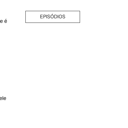
EPISÓDIOS
e é
ele
a