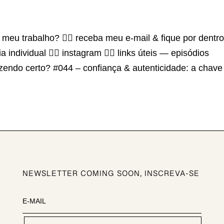
meu trabalho? 👉🏽 receba meu e-mail & fique por dentr
 individual 👉🏽 instagram 👉🏽 links úteis — episódios
azendo certo? #044 – confiança & autenticidade: a chave
NEWSLETTER COMING SOON, INSCREVA-SE